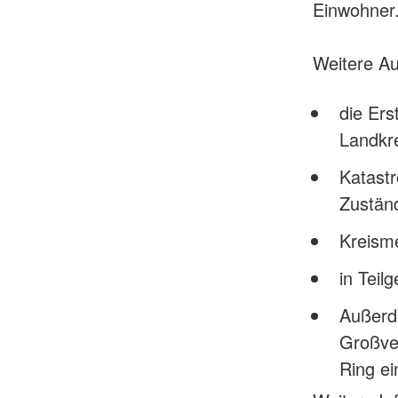
Einwohner
Weitere Au
die Ers
Landkr
Katast
Zuständ
Kreisme
in Teil
Außerde
Großve
Ring ei