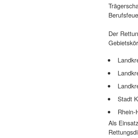
Trägerschaf
Berufsfeue
Der Rettun
Gebietskör
Landkr
Landkr
Landkr
Stadt 
Rhein-
Als Einsat
Rettungsdi