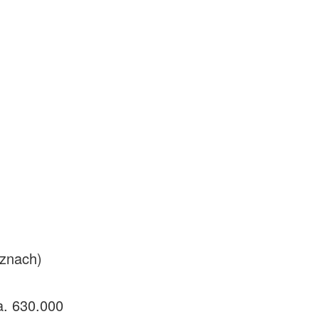
uznach)
a. 630.000