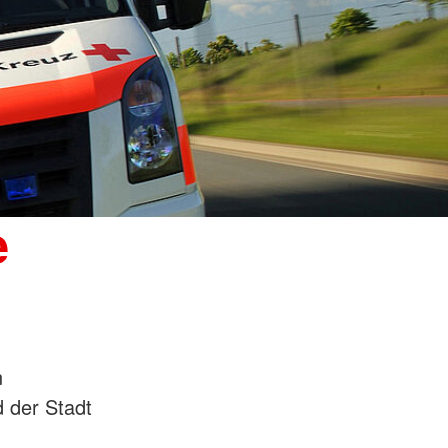
e
n
 der Stadt