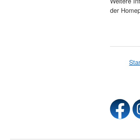
Weitere In
der Homep
Sta