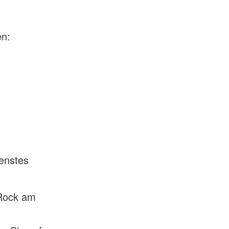
en:
ienstes
 Rock am