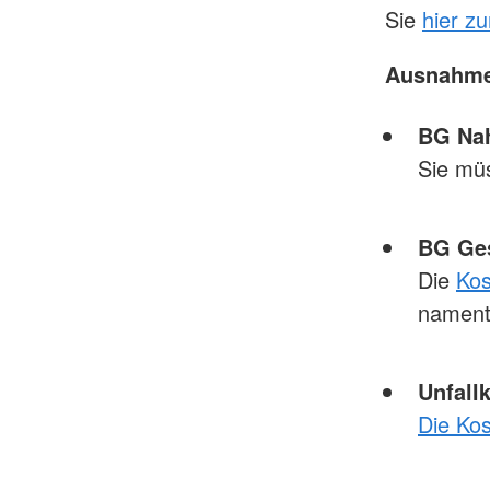
Sie
hier z
Ausnahme
BG Nah
Sie mü
BG Ges
Die
Kos
nament
Unfall
Die Ko