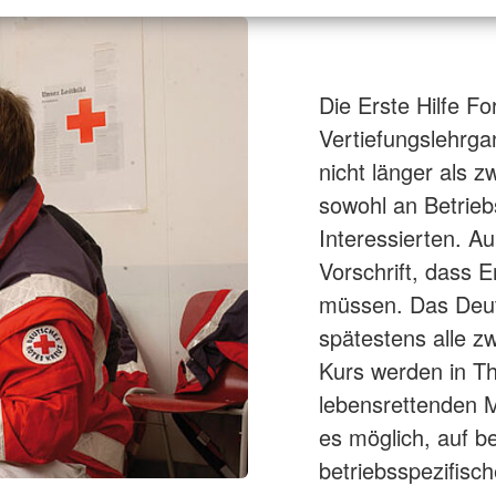
Die Erste Hilfe Fo
Vertiefungslehrgan
nicht länger als z
sowohl an Betriebs
Interessierten. Au
Vorschrift, dass E
müssen. Das Deut
spätestens alle z
Kurs werden in Th
lebensrettenden M
es möglich, auf b
betriebsspezifis