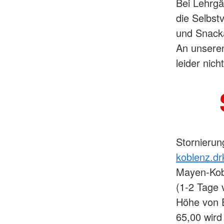
Bei Lehrgä
die Selbst
und Snack
An unsere
leider nich
Stornierun
koblenz.dr
Mayen-Kobl
(1-2 Tage 
Höhe von 
65,00 wird