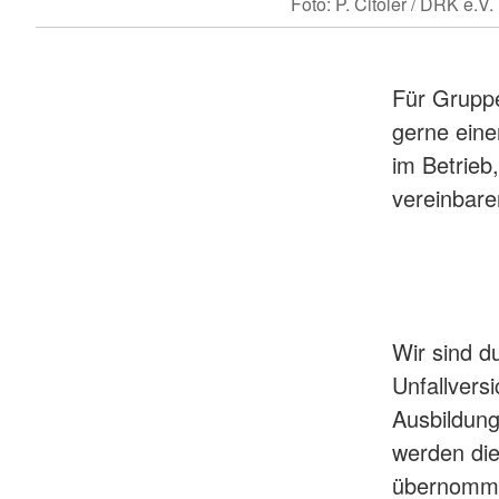
Foto: P. Citoler / DRK e.V.
Für Grupp
gerne eine
im Betrieb
vereinbare
Wir sind d
Unfallvers
Ausbildunge
werden die
übernommen