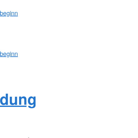
beginn
beginn
ldung