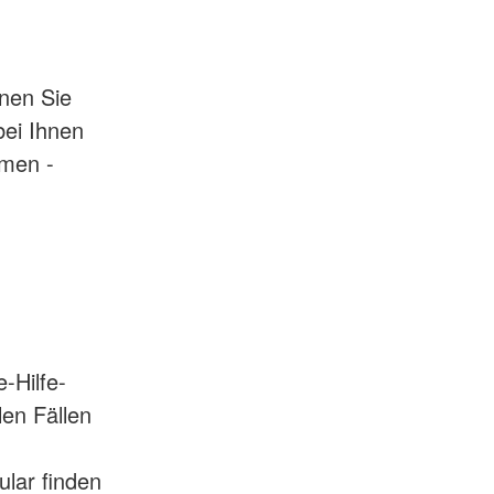
nen Sie
bei Ihnen
umen -
-Hilfe-
len Fällen
lar finden