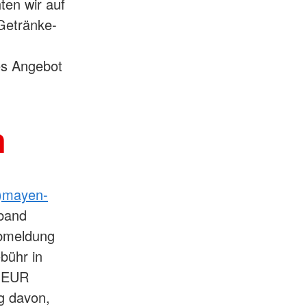
en wir auf
Getränke-
es Angebot
n
t)mayen-
band
Abmeldung
bühr in
n EUR
g davon,