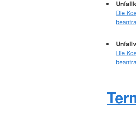
Unfall
Die Ko
beantr
Unfall
Die Ko
beantr
Ter