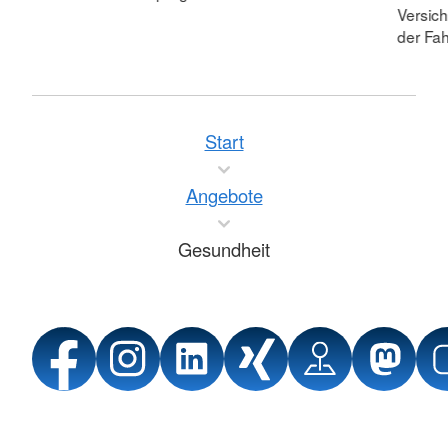
Versic
der Fah
Start
Angebote
Gesundheit