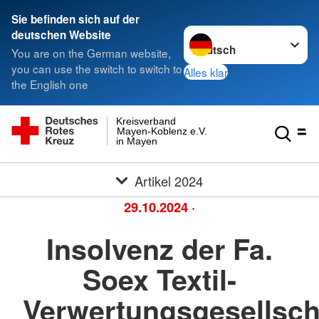
Sie befinden sich auf der
Sprache wechseln zu
deutschen Website
You are on the German website,
you can use the switch to switch to
Alles klar
the English one
Kreisverband
Mayen-Koblenz e.V.
in Mayen
Artikel 2024
29.10.2024
·
Insolvenz der Fa.
Soex Textil-
Verwertungsgesellsch