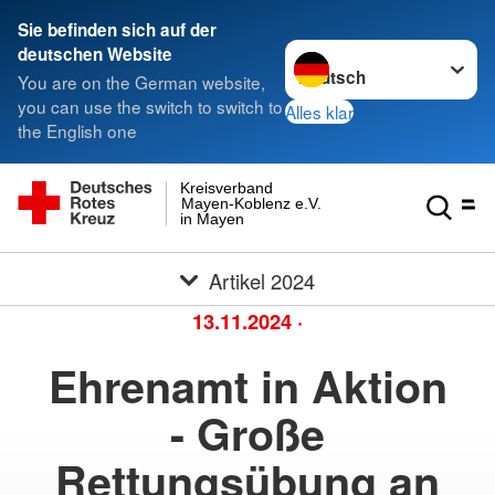
Sie befinden sich auf der
Sprache wechseln zu
deutschen Website
You are on the German website,
you can use the switch to switch to
Alles klar
the English one
Kreisverband
Mayen-Koblenz e.V.
in Mayen
Artikel 2024
13.11.2024
·
Ehrenamt in Aktion
- Große
Rettungsübung an