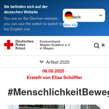
Sie befinden sich auf der
Sprache wechseln zu
deutschen Website
You are on the German website,
you can use the switch to switch to
Alles klar
the English one
Kreisverband
Mayen-Koblenz e.V.
in Mayen
Artikel 2025
08.05.2025
·
Erstellt von
Elisa Schöffler
#MenschlichkeitBewe