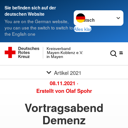
Sie befinden sich auf der
Sprache wechseln zu
deutschen Website
You are on the German website,
you can use the switch to switch to
Alles klar
the English one
Kreisverband
Mayen-Koblenz e.V.
in Mayen
Artikel 2021
08.11.2021
·
Erstellt von
Olaf Spohr
Vortragsabend
Demenz