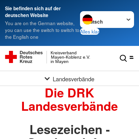
Sie befinden sich auf der
Sprache wechseln zu
deutschen Website
You are on the German website,
you can use the switch to switch to
Alles klar
the English one
Kreisverband
Mayen-Koblenz e.V.
in Mayen
Landesverbände
Die DRK
Landesverbände
Lesezeichen -