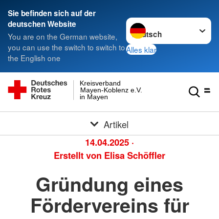
Sie befinden sich auf der
Sprache wechseln zu
deutschen Website
You are on the German website,
you can use the switch to switch to
Alles klar
the English one
Kreisverband
Mayen-Koblenz e.V.
in Mayen
Artikel
14.04.2025
·
Erstellt von
Elisa Schöffler
Gründung eines
Fördervereins für