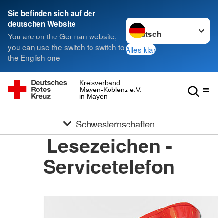
Sie befinden sich auf der
Sprache wechseln zu
deutschen Website
You are on the German website,
you can use the switch to switch to
Alles klar
the English one
Kreisverband
Mayen-Koblenz e.V.
in Mayen
Schwesternschaften
Lesezeichen -
Servicetelefon