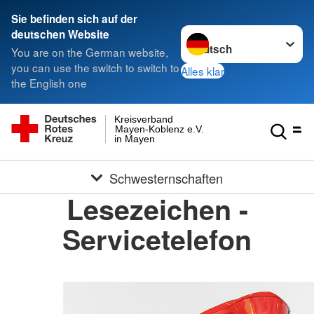
Sie befinden sich auf der
Sprache wechseln zu
deutschen Website
You are on the German website,
you can use the switch to switch to
Alles klar
the English one
Kreisverband
Mayen-Koblenz e.V.
in Mayen
Schwesternschaften
Lesezeichen -
Servicetelefon