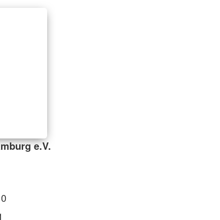
mburg e.V.
 0
1