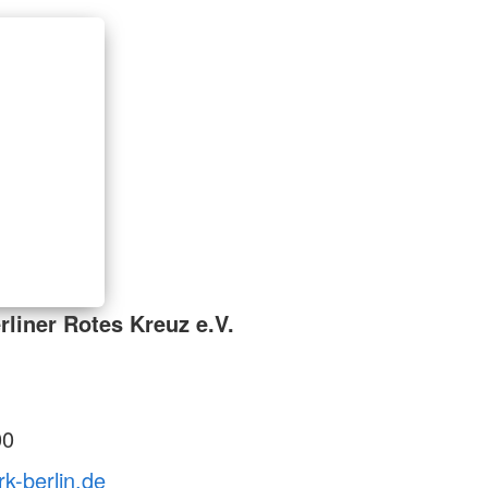
liner Rotes Kreuz e.V.
00
rk-berlin.de