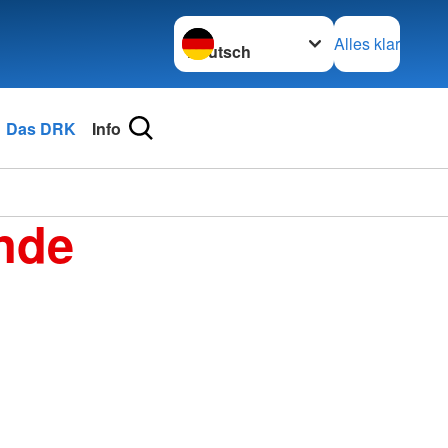
Sprache wechseln zu
Alles klar
Das DRK
Info
nde