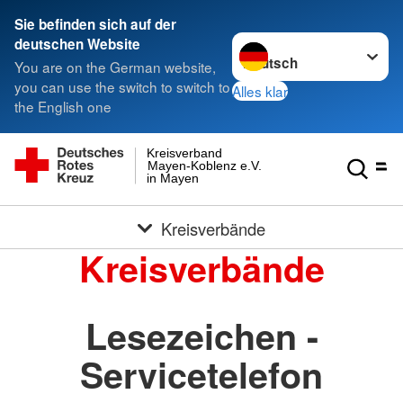
Sie befinden sich auf der
Sprache wechseln zu
deutschen Website
You are on the German website,
you can use the switch to switch to
Alles klar
the English one
Kreisverband
Mayen-Koblenz e.V.
in Mayen
Kreisverbände
Kreisverbände
Lesezeichen -
Servicetelefon