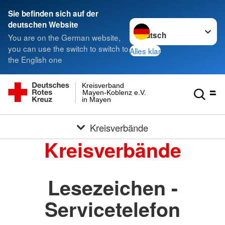
Sie befinden sich auf der
Sprache wechseln zu
deutschen Website
You are on the German website,
you can use the switch to switch to
Alles klar
the English one
Kreisverband
Mayen-Koblenz e.V.
in Mayen
Kreisverbände
Kreisverbände
Lesezeichen -
Servicetelefon