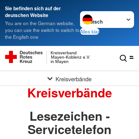
Sie befinden sich auf der
Sprache wechseln zu
deutschen Website
You are on the German website,
you can use the switch to switch to
Alles klar
the English one
Kreisverband
Mayen-Koblenz e.V.
in Mayen
Kreisverbände
Kreisverbände
Lesezeichen -
Servicetelefon