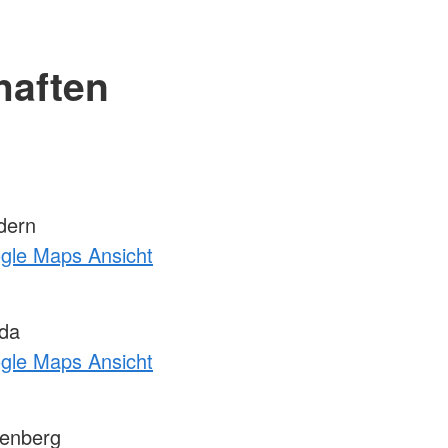
haften
dern
ogle Maps Ansicht
da
ogle Maps Ansicht
enberg