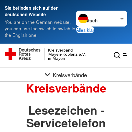
Sie befinden sich auf der
Sprache wechseln zu
deutschen Website
You are on the German website,
you can use the switch to switch to
Alles klar
the English one
Kreisverband
Mayen-Koblenz e.V.
in Mayen
Kreisverbände
Kreisverbände
Lesezeichen -
Servicetelefon