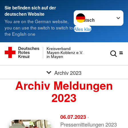
Sie befinden sich auf der
Sprache wechseln zu
deutschen Website
You are on the German website,
you can use the switch to switch to
Alles klar
the English one
Kreisverband
Mayen-Koblenz e.V.
in Mayen
Archiv 2023
Archiv Meldungen
2023
06.07.2023
·
Pressemitteilungen 2023