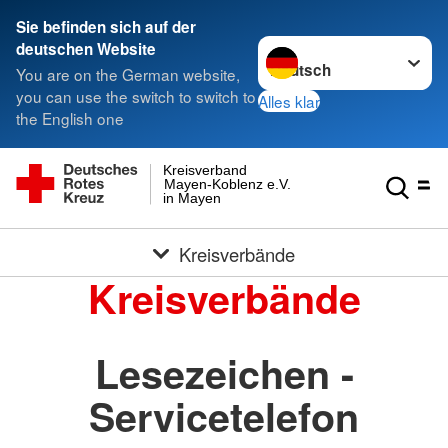
Sie befinden sich auf der
Sprache wechseln zu
deutschen Website
You are on the German website,
you can use the switch to switch to
Alles klar
the English one
Kreisverband
Mayen-Koblenz e.V.
in Mayen
Kreisverbände
Kreisverbände
Lesezeichen -
Servicetelefon