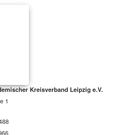
emischer Kreisverband Leipzig e.V.
re 1
488
966