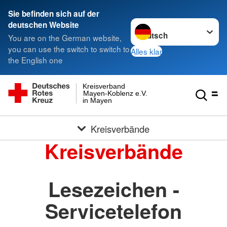
Sie befinden sich auf der
Sprache wechseln zu
deutschen Website
You are on the German website,
you can use the switch to switch to
Alles klar
the English one
Kreisverband
Mayen-Koblenz e.V.
in Mayen
Kreisverbände
Kreisverbände
Lesezeichen -
Servicetelefon