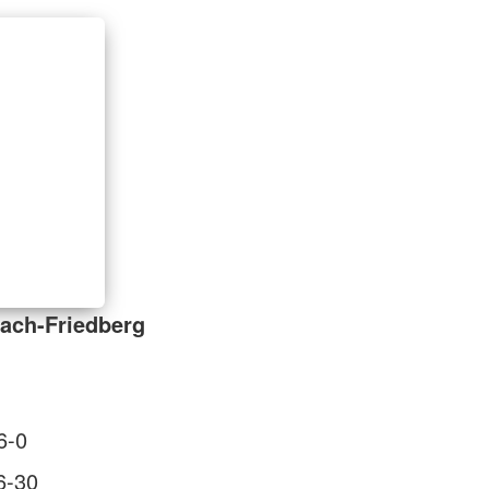
ach-Friedberg
6-0
6-30